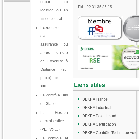
retour de
Tél. :
02.31.35.85.15
location ou en
fin de contrat.
L'expertise
avant
assurance ou
après sinistre
en Expertise à
Distance (sur
photo) ou in-
Liens utiles
situ.
Le contrôle Bris
DEKRA France
de Glace.
DEKRA Industrial
La Gestion
DEKRA Poids Lourd
administrative
DEKRA Certification
(VEI, Vol…)
DEKRA Contrôle Technique Auto
Le contrôle et