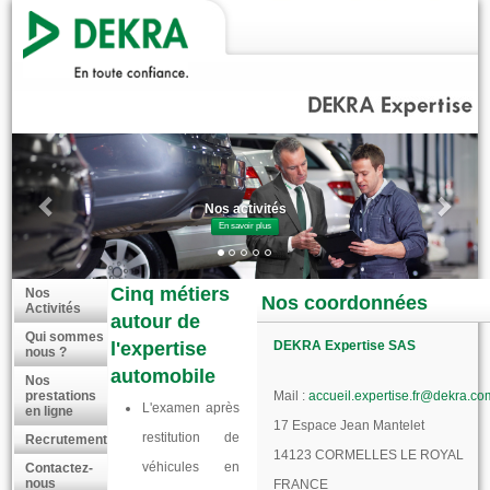
Nos activités
En savoir plus
Cinq métiers
Nos
Nos coordonnées
Activités
autour de
Qui sommes
l'expertise
DEKRA Expertise SAS
nous ?
automobile
Nos
prestations
Mail :
accueil.expertise.fr@dekra.co
L'examen après
en ligne
17 Espace Jean Mantelet
restitution de
Recrutement
14123
CORMELLES LE ROYAL
véhicules en
Contactez-
nous
FRANCE