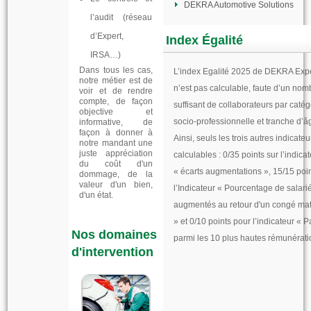
DEKRA Automotive Solutions
l’audit (réseau
d’Expert,
Index Égalité
IRSA…)
Dans tous les cas,
L’index Egalité 2025 de DEKRA Expe
notre métier est de
n’est pas calculable, faute d’un nom
voir et de rendre
compte, de façon
suffisant de collaborateurs par catég
objective et
socio-professionnelle et tranche d’â
informative, de
façon à donner à
Ainsi, seuls les trois autres indicateu
notre mandant une
juste appréciation
calculables : 0/35 points sur l’indica
du coût d'un
« écarts augmentations », 15/15 poin
dommage, de la
valeur d'un bien,
l’Indicateur « Pourcentage de salari
d'un état.
augmentés au retour d'un congé mat
» et 0/10 points pour l’indicateur « P
Nos domaines
parmi les 10 plus hautes rémunérati
d'intervention