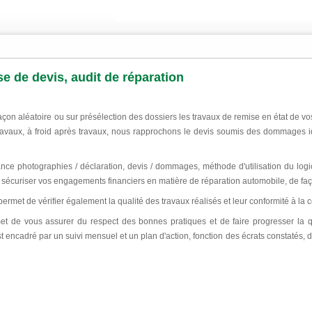
se de devis, audit de réparation
on aléatoire ou sur présélection des dossiers les travaux de remise en état de vos
avaux, à froid après travaux, nous rapprochons le devis soumis des dommages i
nce photographies / déclaration, devis / dommages, méthode d'utilisation du logici
e sécuriser vos engagements financiers en matière de réparation automobile, de faço
ermet de vérifier également la qualité des travaux réalisés et leur conformité à l
et de vous assurer du respect des bonnes pratiques et de faire progresser la q
st encadré par un suivi mensuel et un plan d'action, fonction des écrats constatés, d